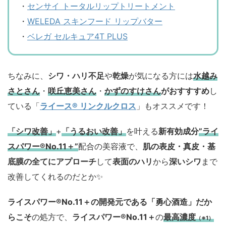
・
センサイ トータルリップトリートメント
・
WELEDA スキンフード リップバター
・
ベレガ セルキュア4T PLUS
ちなみに、
シワ・ハリ不足
や
乾燥
が気になる方には
水越み
さとさん
・
咲丘恵美さん
・
かずのすけさん
がおすすすめ
し
ている「
ライース® リンクルクロス
」もオススメです！
「シワ改善」
+
「うるおい改善」
を叶える
新有効成分
”ライ
スパワー®No.11＋”
配合の美容液で、
肌の表皮・真皮・基
底膜の全てにアプローチ
して
表面のハリ
から
深いシワ
まで
改善してくれるのだとか✨
ライスパワー®No.11＋の開発元である「勇心酒造」
だか
らこそ
の処方で、
ライスパワー®No.11＋
の
最高濃度
（※1）