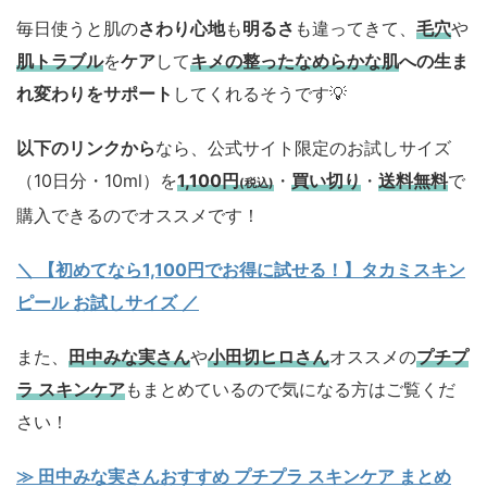
毎日使うと肌の
さわり心地
も
明るさ
も違ってきて、
毛穴
や
肌トラブル
を
ケア
して
キメの整ったなめらかな肌
への生ま
れ変わりをサポート
してくれるそうです💡
以下のリンクから
なら、公式サイト限定のお試しサイズ
（10日分・10ml）を
1,100円
・
買い切り
・
送料無料
で
(税込)
購入できるのでオススメです！
＼ 【初めてなら1,100円でお得に試せる！】タカミスキン
ピール お試しサイズ
／
また、
田中みな実さん
や
小田切ヒロさん
オススメの
プチプ
ラ スキンケア
もまとめているので気になる方はご覧くだ
さい！
≫ 田中みな実さんおすすめ プチプラ スキンケア まとめ