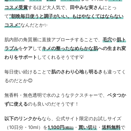
コスメ
受賞
するほど大人気で、
田中みな実さん
にとっ
て
“朝晩毎日使うと調子がいい。もはやなくてはならない
コスメ”
なんだとか✨
肌内部の角質層に直接アプローチすることで、
毛穴
や
肌ト
ラブル
を
ケア
して
キメの整ったなめらかな肌
への生まれ変
わりをサポート
してくれるそうです💡
毎日使い続けることで
肌のさわり心地
も
明るさ
も違ってく
るのだとか😊
無香料・無色透明で水のようなテクスチャーで、
ベタつか
ずに使える
のも良いのだそうです！
以下のリンクから
なら、公式サイト限定のお試しサイズ
（10日分・10ml）を
1,100円
・
買い切り
・
送料無料
で
(税込)