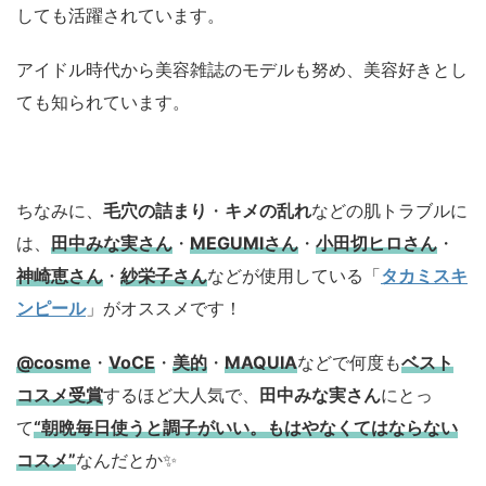
しても活躍されています。
アイドル時代から美容雑誌のモデルも努め、美容好きとし
ても知られています。
ちなみに、
毛穴の詰まり
・
キメの乱れ
などの肌トラブルに
は、
田中みな実さん
・
MEGUMIさん
・
小田切ヒロさん
・
神崎恵さん
・
紗栄子さん
などが使用している「
タカミスキ
ンピール
」がオススメです！
@cosme
・
VoCE
・
美的
・
MAQUIA
などで何度も
ベスト
コスメ
受賞
するほど大人気で、
田中みな実さん
にとっ
て
“朝晩毎日使うと調子がいい。もはやなくてはならない
コスメ”
なんだとか✨