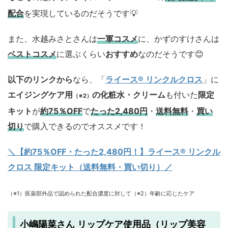
配合
を実現しているのだそうです💡
また、水越みさとさんは
一軍コスメ
に、かずのすけさんは
ベストコスメ
に選ぶくらい
おすすめ
なのだそうです😊
以下のリンクから
なら、「
ライース® リンクルクロス
」に
エイジングケア用
の化粧水・クリーム
も付いた
限定
（※2）
キット
が
約75％OFF
で
たった2,480円
・
送料無料
・
買い
切り
で購入できるのでオススメです！
＼【約75％OFF・たった2,480円！
】ライース® リンクル
クロス 限定キット（送料無料・買い切り）／
（※1）医薬部外品で認められた配合濃度に対して（※2）年齢に応じたケア
小嶋陽菜さん リップケア使用品（リップ美容