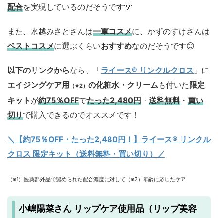
配合
を実現しているのだそうです💡
また、水越みさとさんは
一軍コスメ
に、かずのすけさんは
ベストコスメ
に選ぶくらい
おすすめ
なのだそうです😊
以下のリンクから
なら、「
ライース® リンクルクロス
」に
エイジングケア用
の化粧水・クリーム
も付いた
限定
（※2）
キット
が
約75％OFF
で
たった2,480円
・
送料無料
・
買い
切り
で購入できるのでオススメです！
＼【約75％OFF・たった2,480円！
】ライース® リンクル
クロス 限定キット（送料無料・買い切り）／
（※1）医薬部外品で認められた配合濃度に対して（※2）年齢に応じたケア
小嶋陽菜さん リップケア使用品（リップ美容