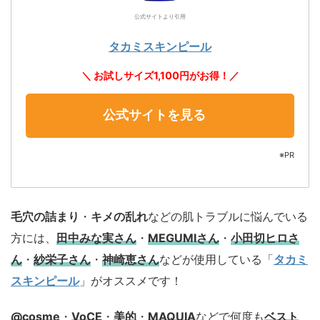
公式サイトより引用
タカミスキンピール
＼ お試しサイズ1,100円がお得！／
公式サイトを見る
※PR
毛穴の詰まり
・
キメの乱れ
などの肌トラブルに悩んでいる
方には、
田中みな実さん
・
MEGUMIさん
・
小田切ヒロさ
ん
・
紗栄子さん
・
神崎恵さん
などが使用している「
タカミ
スキンピール
」がオススメです！
@cosme
・
VoCE
・
美的
・
MAQUIA
などで何度も
ベスト