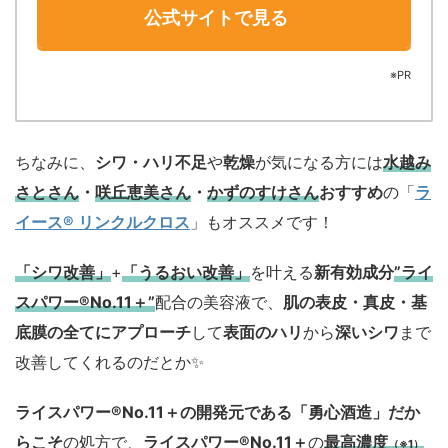
公式サイトで見る
※PR
ちなみに、
シワ・ハリ不足
や
乾燥
が気になる方には
水越み
さとさん
・
咲丘恵美さん
・
かずのすけさん
おすすめ
の「
ラ
イース® リンクルクロス
」もオススメです！
「シワ改善」
+
「うるおい改善」
を叶える
新有効成分
”ライ
スパワー®No.11＋”
配合の美容液で、
肌の表皮・真皮・基
底膜の全てにアプローチ
して
表面のハリ
から
深いシワ
まで
改善してくれるのだとか✨
ライスパワー®No.11＋の開発元である「勇心酒造」
だか
らこそ
の処方で、
ライスパワー®No.11＋
の
最高濃度
（※1）