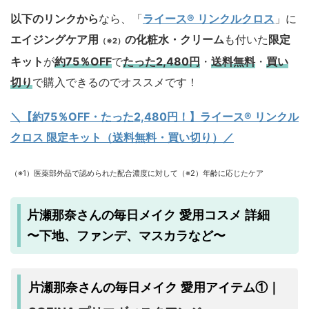
以下のリンクから
なら、「
ライース® リンクルクロス
」に
エイジングケア用
の化粧水・クリーム
も付いた
限定
（※2）
キット
が
約75％OFF
で
たった2,480円
・
送料無料
・
買い
切り
で購入できるのでオススメです！
＼【約75％OFF・たった2,480円！
】ライース® リンクル
クロス 限定キット（送料無料・買い切り）／
（※1）医薬部外品で認められた配合濃度に対して（※2）年齢に応じたケア
片瀬那奈さんの毎日メイク 愛用コスメ 詳細
〜下地、ファンデ、マスカラなど〜
片瀬那奈さんの毎日メイク 愛用アイテム①｜