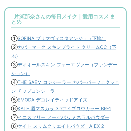
片瀬那奈さんの毎日メイク｜愛用コスメ ま
とめ
①
SOFINA プリマヴィスタアンジェ（下地）
②
カバーマーク スキンブライト クリームCC（下
地）
③
ディオールスキン フォーエヴァー（ファンデー
ション）
④
THE SAEM コンシーラー カバーパーフェクショ
ン チップコンシーラー
⑤
EMODA デコレイティッドアイズ
⑥
KATE 眉マスカラ 3Dアイブロウカラー BR-1
⑦
イニスフリー ノーセバム ミネラルパウダー
⑧
ケイト スリムクリエイトパウダーA EX-2