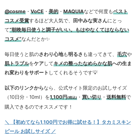
@cosme
・
VoCE
・
美的
・
MAQUIA
などで何度も
ベスト
コスメ
受賞
するほど大人気で、
田中みな実さん
にとっ
て
“朝晩毎日使うと調子がいい。もはやなくてはならない
コスメ”
なんだとか✨
毎日使うと肌の
さわり心地
も
明るさ
も違ってきて、
毛穴
や
肌トラブル
を
ケア
して
キメの整ったなめらかな肌
への生ま
れ変わりをサポート
してくれるそうです💡
以下のリンクから
なら、公式サイト限定のお試しサイズ
（10日分・10ml）を
1,100円
・
買い切り
・
送料無料
で
(税込)
購入できるのでオススメです！
＼ 【初めてなら1,100円でお得に試せる！】タカミスキン
ピール お試しサイズ
／