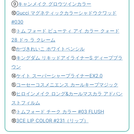
⑨
キャンメイク グロウツインカラー
⑩
Gucci マグネティックカラーシャドウクワッド
#030
⑪
トム フォード ビューティ アイ カラー クォード
28 ドゥ ラ クレーム
⑫
かづきれいこ ホワイトペンシル
⑬
キングダム リキッドアイライナーS ディープブラ
ウン
⑭
ケイト スーパーシャープライナーEX2.0
⑮
コーセーコスメニエンス カールキープマジック
⑯
ヒロインメイク ロング&カールマスカラ アドバン
ストフィルム
⑰
トムフォード チーク カラー #03 FLUSH
⑱
3CE LIP COLOR #231（リップ）