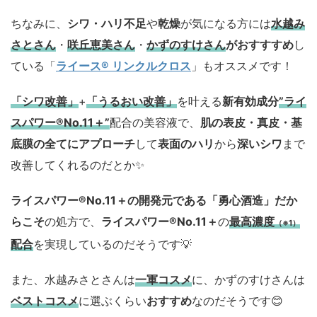
ちなみに、
シワ・ハリ不足
や
乾燥
が気になる方には
水越み
さとさん
・
咲丘恵美さん
・
かずのすけさん
がおすすすめ
し
ている「
ライース® リンクルクロス
」もオススメです！
「シワ改善」
+
「うるおい改善」
を叶える
新有効成分
”ライ
スパワー®No.11＋”
配合の美容液で、
肌の表皮・真皮・基
底膜の全てにアプローチ
して
表面のハリ
から
深いシワ
まで
改善してくれるのだとか✨
ライスパワー®No.11＋の開発元である「勇心酒造」
だか
らこそ
の処方で、
ライスパワー®No.11＋
の
最高濃度
（※1）
配合
を実現しているのだそうです💡
また、水越みさとさんは
一軍コスメ
に、かずのすけさんは
ベストコスメ
に選ぶくらい
おすすめ
なのだそうです😊