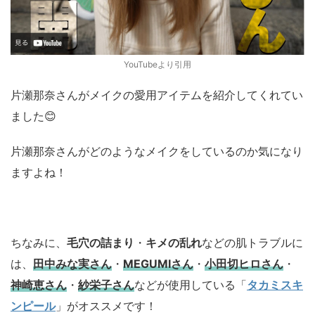
YouTubeより引用
片瀬那奈さんがメイクの愛用アイテムを紹介してくれてい
ました😊
片瀬那奈さんがどのようなメイクをしているのか気になり
ますよね！
ちなみに、
毛穴の詰まり
・
キメの乱れ
などの肌トラブルに
は、
田中みな実さん
・
MEGUMIさん
・
小田切ヒロさん
・
神崎恵さん
・
紗栄子さん
などが使用している「
タカミスキ
ンピール
」がオススメです！