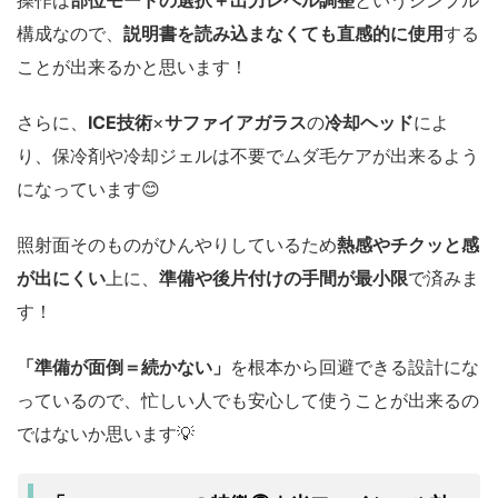
操作は
部位モードの選択＋出力レベル調整
というシンプル
構成なので、
説明書を読み込まなくても直感的に使用
する
ことが出来るかと思います！
さらに、
ICE技術
×
サファイアガラス
の
冷却ヘッド
によ
り、保冷剤や冷却ジェルは不要でムダ毛ケアが出来るよう
になっています😊
照射面そのものがひんやりしているため
熱感やチクッと感
が出にくい
上に、
準備や後片付けの手間が最小限
で済みま
す！
「準備が面倒＝続かない」
を根本から回避できる設計にな
っているので、忙しい人でも安心して使うことが出来るの
ではないか思います💡