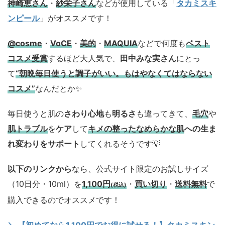
神崎恵さん
・
紗栄子さん
などが使用している「
タカミスキ
ンピール
」がオススメです！
@cosme
・
VoCE
・
美的
・
MAQUIA
などで何度も
ベスト
コスメ
受賞
するほど大人気で、
田中みな実さん
にとっ
て
“朝晩毎日使うと調子がいい。もはやなくてはならない
コスメ”
なんだとか✨
毎日使うと肌の
さわり心地
も
明るさ
も違ってきて、
毛穴
や
肌トラブル
を
ケア
して
キメの整ったなめらかな肌
への生ま
れ変わりをサポート
してくれるそうです💡
以下のリンクから
なら、公式サイト限定のお試しサイズ
（10日分・10ml）を
1,100円
・
買い切り
・
送料無料
で
(税込)
購入できるのでオススメです！