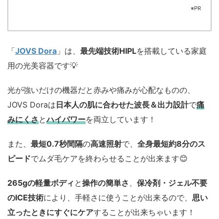
※PR
「
JOVS Dora
」は、
最先端技術HIPL
を搭載している家庭
用の光美容器です💡
光が強いだけの機器だと赤みや痛みが心配なものの、
JOVS Doraは
日本人の肌に合わせた波長＆出力設計
で
痛
みにくさ
と
ハイパワー
を両立しています！
また、
最短0.7秒間隔
の
高速照射
で、
全身最短約8分のス
ピード
でムダ毛ケアを終わらせることが出来ます😊
265gの軽量ボディ
と
操作の簡単さ
、
保冷剤・ジェル不要
のICE技術
により、手軽さに使うことが出来るので、
思い
立ったときにすぐにケア
することが出来ちゃいます！