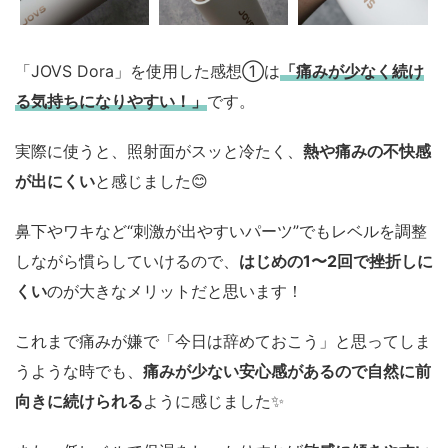
「JOVS Dora」を使用した感想①は
「痛みが少なく続け
る気持ちになりやすい！」
です。
実際に使うと、照射面がスッと冷たく、
熱や痛みの不快感
が出にくい
と感じました😊
鼻下やワキなど“刺激が出やすいパーツ”でもレベルを調整
しながら慣らしていけるので、
はじめの1〜2回で挫折しに
くい
のが大きなメリットだと思います！
これまで痛みが嫌で「今日は辞めておこう」と思ってしま
うような時でも、
痛みが少ない安心感があるので自然に前
向きに続けられる
ように感じました✨️