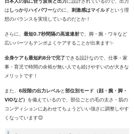
日本人の肌に合う波長と出力
に設計されているので、出力
は
しっかりハイパワー
なのに、
刺激感はマイルド
という理
想のバランスを実現しているのだとか！
さらに、
最短0.7秒間隔の高速連射
で、脚・腕・ワキなど
広いパーツもテンポよくケアすることが出来ます✨️
全身ケアも最短約8分で完了
できる設計なので、仕事・家
事・育児で時間の余裕が無い人でも続けやすいのが大きな
メリットです！
また、
6段階の出力レベル
と
部位別モード（顔・腕・脚・
VIOなど）
を備えているので、部位ごとの毛の太さ・肌の
コンディションにあわせてちょうどいい強さに調整しやす
くなっています😊