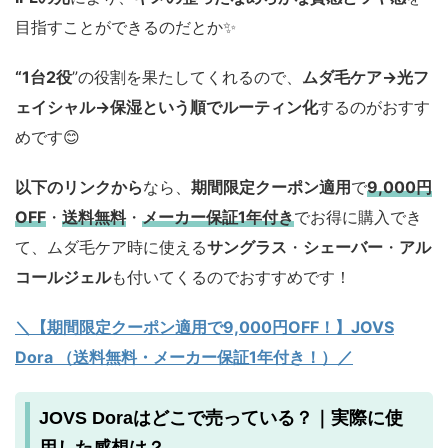
目指すことができるのだとか✨️
“1台2役
”の役割を果たしてくれるので、
ムダ毛ケア→光フ
ェイシャル→保湿という順でルーティン化
するのがおすす
めです😊
以下のリンクから
なら、
期間限定クーポン適用
で
9,000円
OFF
・
送料無料
・
メーカー保証1年付き
でお得に購入でき
て、ムダ毛ケア時に使える
サングラス
・
シェーバー
・
アル
コールジェル
も付いてくるのでおすすめです！
＼【期間限定クーポン適用で9,000円OFF！】JOVS
Dora （送料無料・メーカー保証1年付き！）／
JOVS Doraはどこで売っている？｜実際に使