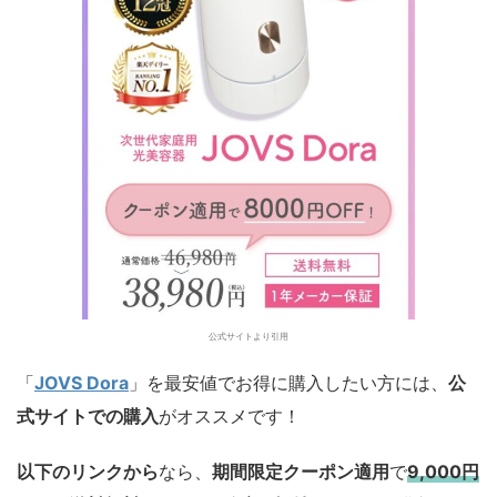
公式サイトより引用
「
JOVS Dora
」を最安値でお得に購入したい方には、
公
式サイトでの購入
がオススメです！
以下のリンクから
なら、
期間限定クーポン適用
で
9,000円