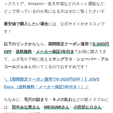
ッグストア、Amazon・楽天市場などのネット通販など、
どこで売っているのか気になる方はぜひご覧ください💡
最安値で購入したい場合
には、公式サイトがオススメで
す！
以下のリンクから
なら、
期間限定クーポン適用
で
9,000円
OFF
・
送料無料
・
メーカー保証1年付き
でお得に購入でき
て、ムダ毛ケア時に使える
サングラス
・
シェーバー
・
アル
コールジェル
も付いてくるのでおすすめです！
＼【期間限定クーポン適用で9,000円OFF！】JOVS
Dora （送料無料・メーカー保証1年付き！）／
ちなみに、
毛穴の詰まり
・
キメの乱れ
などの肌トラブルに
は、
田中みな実さん
・
MEGUMIさん
・
小田切ヒロさん
・