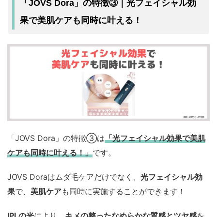
「JOVS Dora」の特徴③｜光フェイシャル効
果で美肌ケアも同時に叶える！
「JOVS Dora」の特徴③は
「光フェイシャル効果で美肌
ケアも同時に叶える！」
です。
JOVS Doraはムダ毛ケアだけでなく、
光フェイシャル効
果
で、
美肌ケア
も同時に実施することができます！
IPLの光
により、
キメの整ったなめらかな質感とツヤ感
を