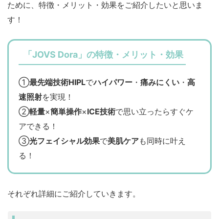
ために、特徴・メリット・効果をご紹介したいと思いま
す！
「JOVS Dora」の特徴・メリット・効果
①
最先端技術HIPL
で
ハイパワー
・
痛みにくい
・
高
速照射
を実現！
②
軽量
×
簡単操作
×
ICE技術
で思い立ったらすぐケ
アできる！
③
光フェイシャル効果
で
美肌ケア
も同時に叶え
る！
それぞれ詳細にご紹介していきます。