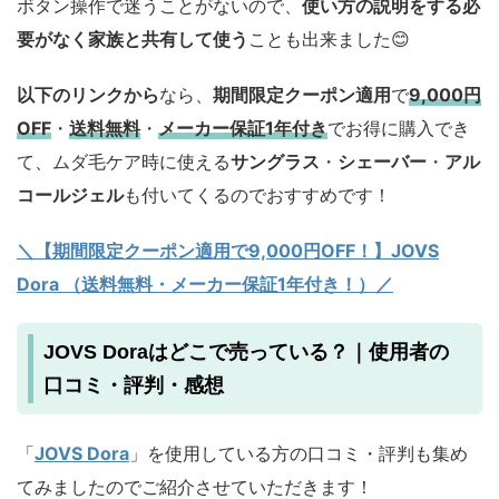
ボタン操作で迷うことがないので、
使い方の説明をする必
要がなく家族と共有して使う
ことも出来ました😊
以下のリンクから
なら、
期間限定クーポン適用
で
9,000円
OFF
・
送料無料
・
メーカー保証1年付き
でお得に購入でき
て、ムダ毛ケア時に使える
サングラス
・
シェーバー
・
アル
コールジェル
も付いてくるのでおすすめです！
＼【期間限定クーポン適用で9,000円OFF！】JOVS
Dora （送料無料・メーカー保証1年付き！）／
JOVS Doraはどこで売っている？｜使用者の
口コミ・評判・感想
「
JOVS Dora
」を使用している方の口コミ・評判も集め
てみましたのでご紹介させていただきます！