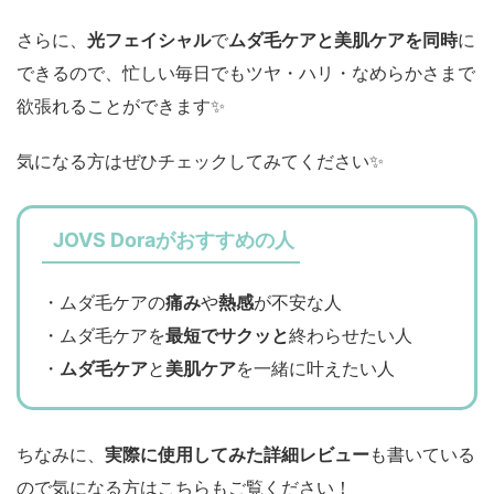
さらに、
光フェイシャル
で
ムダ毛ケアと美肌ケアを同時
に
できるので、忙しい毎日でもツヤ・ハリ・なめらかさまで
欲張れることができます✨️
気になる方はぜひチェックしてみてください✨
JOVS Doraがおすすめの人
・ムダ毛ケアの
痛み
や
熱感
が不安な人
・ムダ毛ケアを
最短でサクッと
終わらせたい人
・
ムダ毛ケア
と
美肌ケア
を一緒に叶えたい人
ちなみに、
実際に使用してみた詳細レビュー
も書いている
ので気になる方はこちらもご覧ください！