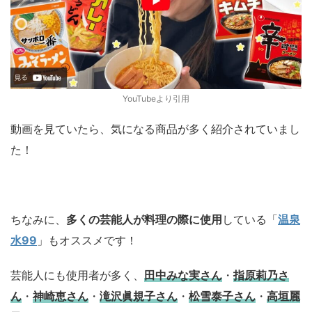
YouTubeより引用
動画を見ていたら、気になる商品が多く紹介されていまし
た！
ちなみに、
多くの芸能人が料理の際に使用
している「
温泉
水99
」もオススメです！
芸能人にも使用者が多く、
田中みな実さん
・
指原莉乃さ
ん
・
神崎恵さん
・
滝沢眞規子さん
・
松雪泰子さん
・
高垣麗