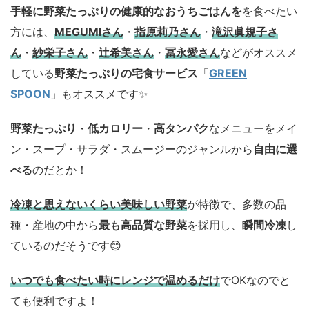
手軽に野菜たっぷりの健康的なおうちごはんを
を食べたい
方には、
MEGUMIさん
・
指原莉乃さん
・
滝沢眞規子さ
ん
・
紗栄子さん
・
辻希美さん
・
冨永愛さん
などがオススメ
している
野菜たっぷりの宅食サービス
「
GREEN
SPOON
」もオススメです✨
野菜たっぷり
・
低カロリー
・
高タンパク
なメニューをメイ
ン・スープ・サラダ・スムージーのジャンルから
自由に選
べる
のだとか！
冷凍と思えないくらい美味しい野菜
が特徴で、多数の品
種・産地の中から
最も高品質な野菜
を採用し、
瞬間冷凍
し
ているのだそうです😊
いつでも食べたい時にレンジで温めるだけ
でOKなのでと
ても便利ですよ！