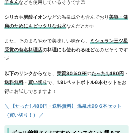
子さん
なども使用しているそうです😊
シリカ
や
炭酸イオン
などの温泉成分も含んでおり
美容・健
康のためにもピッタリなお水
なんだとか✨
また、そのまろやかで美味しい味から、
ミシュラン三ツ星
受賞の有名料理店
の料理にも使われるほど
なのだそうです
💡
以下のリンクから
なら、
実質30％OFF
の
たった1,480円
・
送料無料
・
買い切り
で、
1.9Lペットボトル6本セット
をお
得にお試しできますよ！
＼ 【たった1,480円・送料無料】 温泉水99 6本セット
（買い切り！） ／