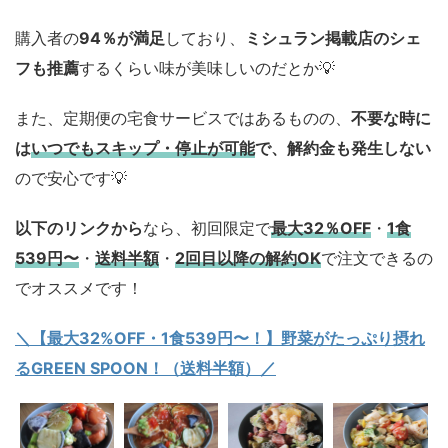
購入者の
94％が満足
しており、
ミシュラン掲載店のシェ
フも推薦
するくらい味が美味しいのだとか💡
また、定期便の宅食サービスではあるものの、
不要な時に
は
いつでもスキップ・停止が可能
で、解約金も発生しない
ので安心です💡
以下のリンクから
なら、初回限定で
最大32％OFF
・
1食
539円〜
・
送料半額
・
2回目以降の解約OK
で注文できるの
でオススメです！
＼【最大32%OFF・1食539円〜！】野菜がたっぷり摂れ
るGREEN SPOON！（送料半額）／