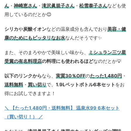
ん
・
神崎恵さん
・
滝沢眞規子さん
・
松雪泰子さん
なども使
用しているのだとか😊
シリカ
や
炭酸イオン
などの温泉成分も含んでおり
美容・健
康のためにもピッタリなお水
なんだそうです✨
また、そのまろやかで美味しい味から、
ミシュラン三ツ星
受賞の有名料理店
の料理にも使われるほど
なのだとか💡
以下のリンクから
なら、
実質30％OFF
の
たった1,480円
・
送料無料
・
買い切り
で、
1.9Lペットボトル6本セット
をお
得にお試しできますよ！
＼ 【たった1,480円・送料無料】 温泉水99 6本セット
（買い切り！） ／