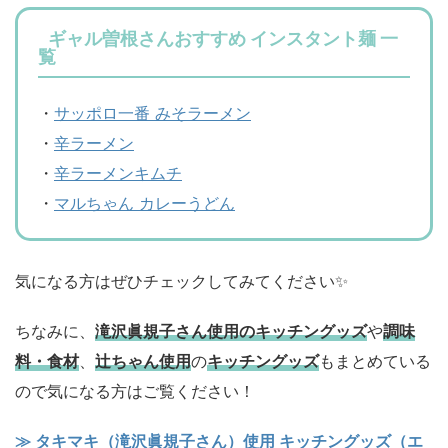
ギャル曽根さんおすすめ インスタント麺 一
覧
・
サッポロ一番 みそラーメン
・
辛ラーメン
・
辛ラーメンキムチ
・
マルちゃん カレーうどん
気になる方はぜひチェックしてみてください✨
ちなみに、
滝沢眞規子さん使用のキッチングッズ
や
調味
料・食材
、
辻ちゃん使用
の
キッチングッズ
もまとめている
ので気になる方はご覧ください！
≫ タキマキ（滝沢眞規子さん）使用 キッチングッズ（エ