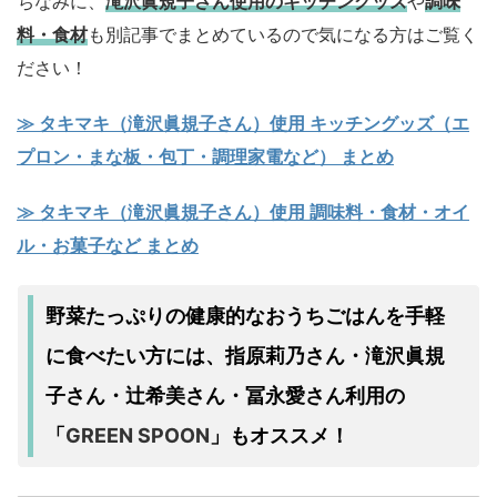
ちなみに、
滝沢眞規子さん使用のキッチングッズ
や
調味
料・食材
も別記事でまとめているので気になる方はご覧く
ださい！
≫ タキマキ（滝沢眞規子さん）使用 キッチングッズ（エ
プロン・まな板・包丁・調理家電など） まとめ
≫ タキマキ（滝沢眞規子さん）使用 調味料・食材・オイ
ル・お菓子など まとめ
野菜たっぷりの健康的なおうちごはんを手軽
に食べたい方には、指原莉乃さん・滝沢眞規
子さん・辻希美さん・冨永愛さん利用の
GREEN SPOON
」
「
もオススメ！