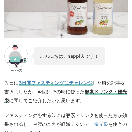
こんにちは、sappi夫です！
sappi夫
先日に
3日間ファスティングにチャレンジ
した時の記事を
書きましたが、今回はその時に使った
酵素ドリンク・優光
泉
に関してご紹介したいと思います。
ファスティングをする時には酵素ドリンクを使った方が効
果も出るし、空腹の辛さが軽減するので、
優光泉
を使うの