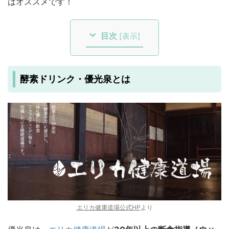
はオススメです！
目次
[
表示
]
酵素ドリンク・優光泉とは
エリカ健康道場公式HP
より