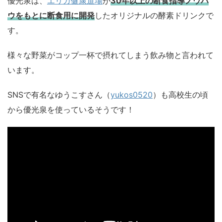
優光泉は、
エリカ健康道場
が
30年以上の断食指導ノウハ
ウをもとに断食用に開発
したオリジナルの酵素ドリンクで
す。
様々な野菜がコップ一杯で摂れてしまう飲み物と言われて
います。
SNSで有名なゆうこすさん（
yukos0520
）も高校生の頃
から優光泉を使っているそうです！