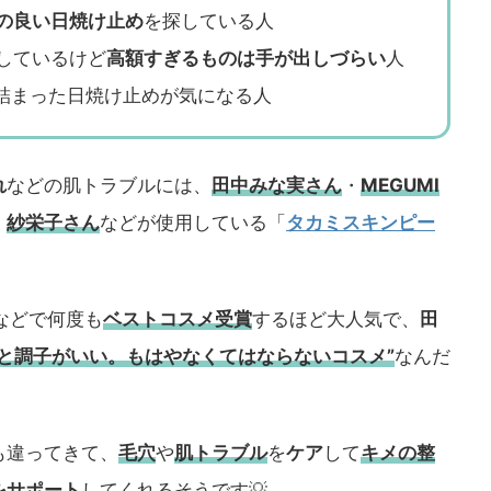
の良い日焼け止め
を探している人
しているけど
高額すぎるものは手が出しづらい
人
詰まった日焼け止めが気になる人
れ
などの肌トラブルには、
田中みな実さん
・
MEGUMI
・
紗栄子さん
などが使用している「
タカミスキンピー
などで何度も
ベストコスメ
受賞
するほど大人気で、
田
うと調子がいい。もはやなくてはならないコスメ”
なんだ
も違ってきて、
毛穴
や
肌トラブル
を
ケア
して
キメの整
をサポート
してくれるそうです💡