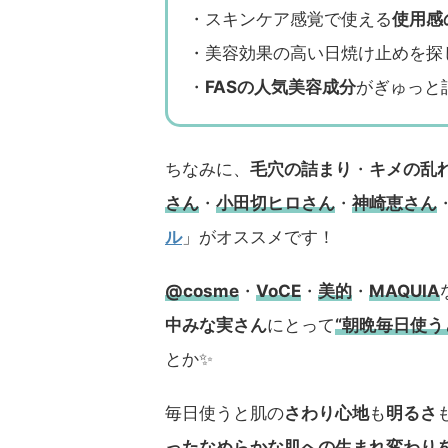
・スキンケア感覚で使える
使用感
・美容効果の高い日焼け止めを探
・
FASの人気美容成分
がぎゅっと
ちなみに、
毛穴の詰まり
・
キメの乱
さん
・
小田切ヒロさん
・
神崎恵さん
ル
」がオススメです！
@cosme
・
VoCE
・
美的
・
MAQUIA
中みな実さん
にとって
“朝晩毎日使
とか✨
毎日使うと肌の
さわり心地
も
明るさ
ったなめらかな肌
への生まれ変わり