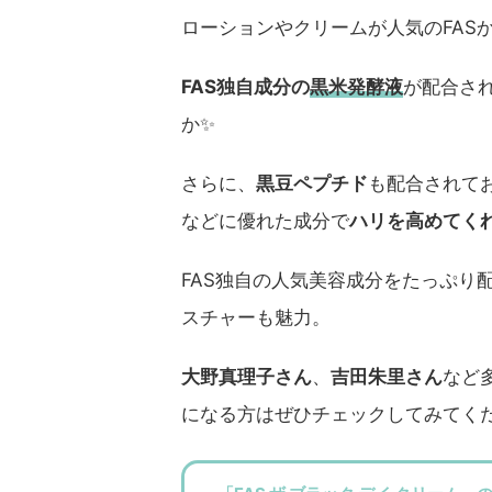
ローションやクリームが人気のFAS
FAS独自成分の
黒米発酵液
が配合さ
か✨️
さらに、
黒豆ペプチド
も配合されて
などに優れた成分で
ハリを高めてく
FAS独自の人気美容成分をたっぷり
スチャーも魅力。
大野真理子さん
、
吉田朱里さん
など
になる方はぜひチェックしてみてく