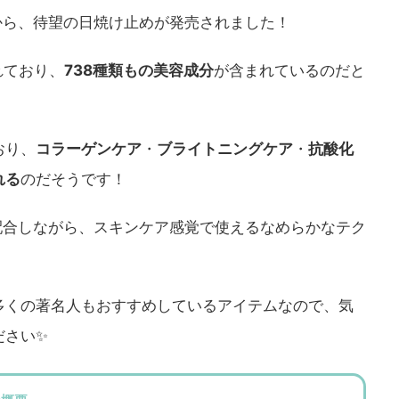
から、待望の日焼け止めが発売されました！
れており、
738種類もの美容成分
が含まれているのだと
おり、
コラーゲンケア
・
ブライトニングケア
・
抗酸化
れる
のだそうです！
配合しながら、スキンケア感覚で使えるなめらかなテク
多くの著名人もおすすめしているアイテムなので、気
ださい✨