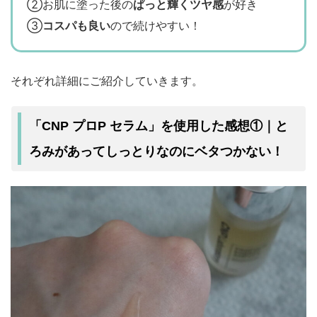
②お肌に塗った後の
ぱっと輝くツヤ感
が好き
③
コスパも良い
ので続けやすい！
それぞれ詳細にご紹介していきます。
「CNP プロP セラム」を使用した感想①｜と
しっとりなのにベタつかない
ろみがあって
！