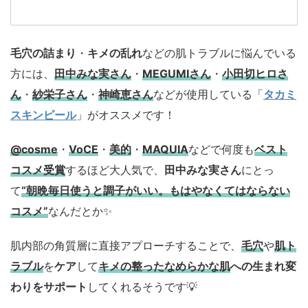
毛穴の詰まり
・
キメの乱れ
などの肌トラブルに悩んでいる
方には、
田中みな実さん
・
MEGUMIさん
・
小田切ヒロさ
ん
・
紗栄子さん
・
神崎恵さん
などが使用している「
タカミ
スキンピール
」がオススメです！
@cosme
・
VoCE
・
美的
・
MAQUIA
などで何度も
ベスト
コスメ
受賞
するほど大人気で、
田中みな実さん
にとっ
て
“朝晩毎日使うと調子がいい。もはやなくてはならない
コスメ”
なんだとか✨
肌内部の角質層に直接アプローチすることで、
毛穴
や
肌ト
ラブル
を
ケア
して
キメの整ったなめらかな肌
への生まれ変
わりをサポート
してくれるそうです💡