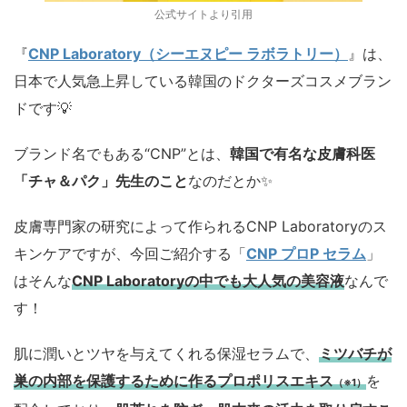
公式サイトより引用
『
CNP Laboratory（シーエヌピー ラボラトリー）
』は、
日本で人気急上昇している韓国のドクターズコスメブラン
ドです💡
ブランド名でもある“CNP”とは、
韓国で有名な皮膚科医
「チャ＆パク」先生のこと
なのだとか✨
皮膚専門家の研究によって作られるCNP Laboratoryのス
キンケアですが、今回ご紹介する「
CNP プロP セラム
」
はそんな
CNP Laboratoryの中でも大人気の美容液
なんで
す！
肌に潤いとツヤを与えてくれる保湿セラムで、
ミツバチが
巣の内部を保護するために作るプロポリスエキス
を
（※1）