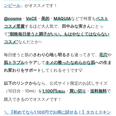
ンピール
」がオススメです！
@cosme
・
VoCE
・
美的
・
MAQUIA
などで何度も
ベスト
コスメ
受賞
するほど大人気で、
田中みな実さん
にとっ
て
“朝晩毎日使うと調子がいい。もはやなくてはならない
コスメ”
なんだとか✨
毎日使うと肌の
さわり心地
も
明るさ
も違ってきて、
毛穴
や
肌トラブル
を
ケア
して
キメの整ったなめらかな肌
への生ま
れ変わりをサポート
してくれるそうです💡
以下のリンクから
なら、公式サイト限定のお試しサイズ
（10日分・10ml）を
1,100円
・
買い切り
・
送料無料
で
(税込)
購入できるのでオススメです！
＼ 【初めてなら1,100円でお得に試せる！】タカミスキン