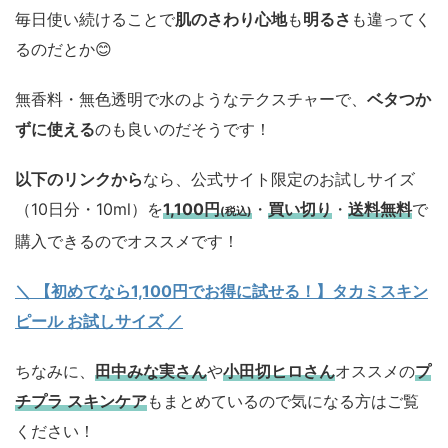
毎日使い続けることで
肌のさわり心地
も
明るさ
も違ってく
るのだとか😊
無香料・無色透明で水のようなテクスチャーで、
ベタつか
ずに使える
のも良いのだそうです！
以下のリンクから
なら、公式サイト限定のお試しサイズ
（10日分・10ml）を
1,100円
・
買い切り
・
送料無料
で
(税込)
購入できるのでオススメです！
＼ 【初めてなら1,100円でお得に試せる！】タカミスキン
ピール お試しサイズ
／
ちなみに、
田中みな実さん
や
小田切ヒロさん
オススメの
プ
チプラ スキンケア
もまとめているので気になる方はご覧
ください！