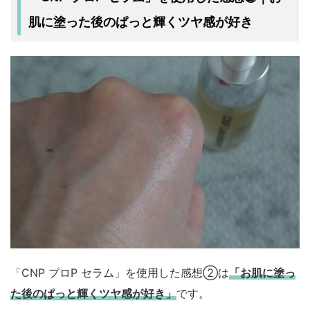
ぱっと輝くツヤ感
肌に塗った後の
が好き
「CNP プロP セラム」を使用した感想②は
「お肌に塗っ
た後のぱっと輝くツヤ感が好き」
です。