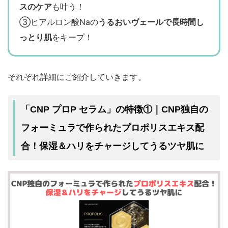
スのケア
も叶う！
③ヒアルロン酸Naの
うるおいヴェールで長時間し
っとり肌
をキープ！
それぞれ詳細にご紹介していきます。
「CNP プロP セラム」の特徴①｜CNP独自の
プロポリスエキス
フォーミュラで作られた
配
保湿＆ハリをチャージ
うるツヤ肌
合！
して
に