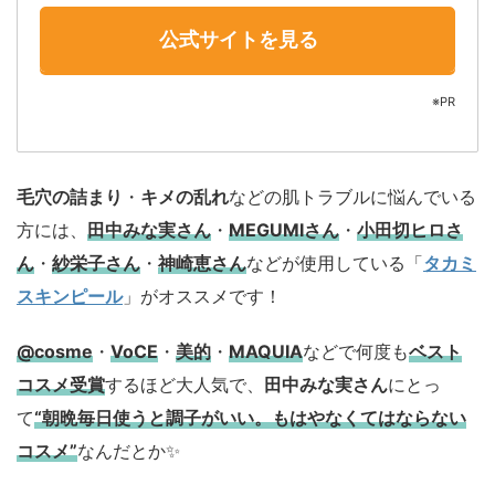
公式サイトを見る
※PR
毛穴の詰まり
・
キメの乱れ
などの肌トラブルに悩んでいる
方には、
田中みな実さん
・
MEGUMIさん
・
小田切ヒロさ
ん
・
紗栄子さん
・
神崎恵さん
などが使用している「
タカミ
スキンピール
」がオススメです！
@cosme
・
VoCE
・
美的
・
MAQUIA
などで何度も
ベスト
コスメ
受賞
するほど大人気で、
田中みな実さん
にとっ
て
“朝晩毎日使うと調子がいい。もはやなくてはならない
コスメ”
なんだとか✨