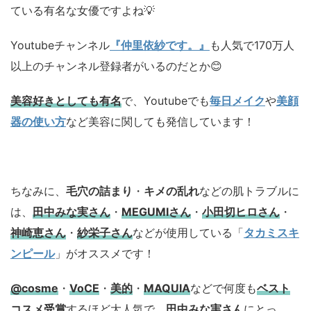
ている有名な女優ですよね💡
Youtubeチャンネル
『仲里依紗です。』
も人気で170万人
以上のチャンネル登録者がいるのだとか😊
美容好きとしても有名
で、Youtubeでも
毎日メイク
や
美顔
器の使い方
など美容に関しても発信しています！
ちなみに、
毛穴の詰まり
・
キメの乱れ
などの肌トラブルに
は、
田中みな実さん
・
MEGUMIさん
・
小田切ヒロさん
・
神崎恵さん
・
紗栄子さん
などが使用している「
タカミスキ
ンピール
」がオススメです！
@cosme
・
VoCE
・
美的
・
MAQUIA
などで何度も
ベスト
コスメ
受賞
するほど大人気で、
田中みな実さん
にとっ