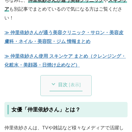
ちなみに、
仲里依紗さんが通う美容クリニック
や
スキンケ
ア
も別記事でまとめているので気になる方はご覧くださ
い！
≫ 仲里依紗さんが通う美容クリニック・サロン・美容皮
膚科・ネイル・美容院・ジム 情報まとめ
≫ 仲里依紗さん使用 スキンケア まとめ（クレンジング・
化粧水・美顔器・日焼け止めなど）
目次
[
表示
]
女優「仲里依紗さん」とは？
仲里依紗さんは、TVや雑誌など様々なメディアで活躍し