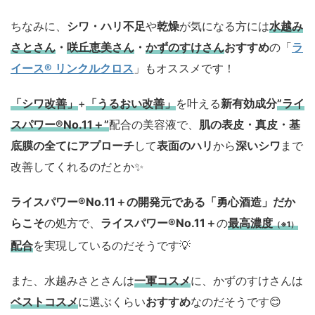
ちなみに、
シワ・ハリ不足
や
乾燥
が気になる方には
水越み
さとさん
・
咲丘恵美さん
・
かずのすけさん
おすすめ
の「
ラ
イース® リンクルクロス
」もオススメです！
「シワ改善」
+
「うるおい改善」
を叶える
新有効成分
”ライ
スパワー®No.11＋”
配合の美容液で、
肌の表皮・真皮・基
底膜の全てにアプローチ
して
表面のハリ
から
深いシワ
まで
改善してくれるのだとか✨
ライスパワー®No.11＋の開発元である「勇心酒造」
だか
らこそ
の処方で、
ライスパワー®No.11＋
の
最高濃度
（※1）
配合
を実現しているのだそうです💡
また、水越みさとさんは
一軍コスメ
に、かずのすけさんは
ベストコスメ
に選ぶくらい
おすすめ
なのだそうです😊