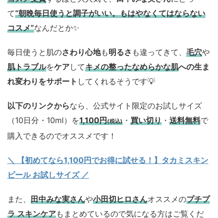
て
“朝晩毎日使うと調子がいい。もはやなくてはならない
コスメ”
なんだとか✨
毎日使うと肌の
さわり心地
も
明るさ
も違ってきて、
毛穴
や
肌トラブル
を
ケア
して
キメの整ったなめらかな肌
への生ま
れ変わりをサポート
してくれるそうです💡
以下のリンクから
なら、公式サイト限定のお試しサイズ
（10日分・10ml）を
1,100円
・
買い切り
・
送料無料
で
(税込)
購入できるのでオススメです！
＼ 【初めてなら1,100円でお得に試せる！】タカミスキン
ピール お試しサイズ
／
また、
田中みな実さん
や
小田切ヒロさん
オススメの
プチプ
ラ スキンケア
もまとめているので気になる方はご覧くだ