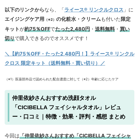
以下のリンクから
なら、「
ライース® リンクルクロス
」に
エイジングケア用
の化粧水・クリーム
も付いた
限定
（※2）
キット
が
約75％OFF
で
たった2,480円
・
送料無料
・
買い
切り
で購入できるのでオススメです！
＼【約75％OFF・たった2,480円！
】ライース® リンクル
クロス 限定キット（送料無料・買い切り）／
（※1）医薬部外品で認められた配合濃度に対して（※2）年齢に応じたケア
仲里依紗さんおすすめ洗顔タオル
「CICIBELLA フェイシャルタオル」レビュ
ー・口コミ｜特徴・効果・評判・感想 まとめ
今回は
「仲里依紗さんおすすめ「CICIBELLA フェイシャ