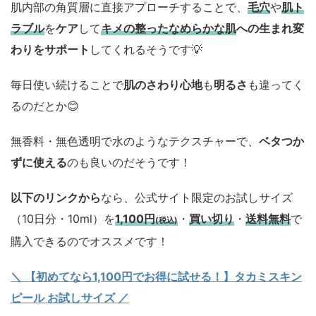
肌内部の角質層に直接アプローチすることで、
毛穴
や
肌ト
ラブル
を
ケア
して
キメの整ったなめらかな肌
への生まれ変
わりをサポート
してくれるそうです💡
毎日使い続けることで
肌のさわり心地
も
明るさ
も違ってく
るのだとか😊
無香料・無色透明で水のようなテクスチャーで、
ベタつか
ずに使える
のも良いのだそうです！
以下のリンクから
なら、公式サイト限定のお試しサイズ
（10日分・10ml）を
1,100円
・
買い切り
・
送料無料
で
(税込)
購入できるのでオススメです！
＼ 【初めてなら1,100円でお得に試せる！】タカミスキン
ピール お試しサイズ
／