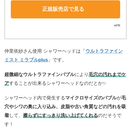
正規販売店で見る
※PR
仲里依紗さん使用 シャワーヘッドは「
ウルトラファイン
ミスト ミラブルplus
」です。
超微細なウルトラファインバブル
により
毛穴の汚れまでケ
ア
することが出来るシャワーヘッドなのだとか✨️
シャワーヘッド内で発生する
マイクロサイズのバブル
が
毛
穴やシワの奥に入り込み、皮脂や古い角質などの汚れを吸
着
して、
擦らずにすっきり洗い上げてくれる
のだそうで
す！