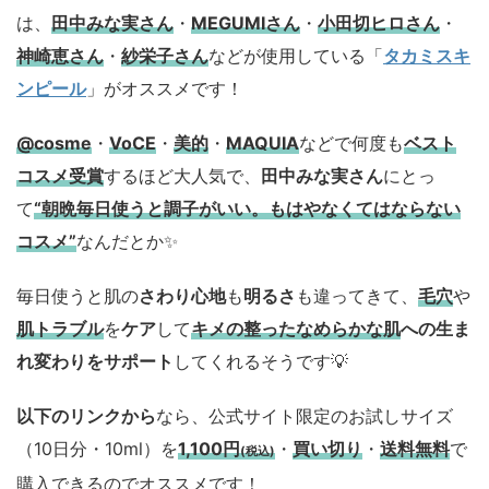
は、
田中みな実さん
・
MEGUMIさん
・
小田切ヒロさん
・
神崎恵さん
・
紗栄子さん
などが使用している「
タカミスキ
ンピール
」がオススメです！
@cosme
・
VoCE
・
美的
・
MAQUIA
などで何度も
ベスト
コスメ
受賞
するほど大人気で、
田中みな実さん
にとっ
て
“朝晩毎日使うと調子がいい。もはやなくてはならない
コスメ”
なんだとか✨
毎日使うと肌の
さわり心地
も
明るさ
も違ってきて、
毛穴
や
肌トラブル
を
ケア
して
キメの整ったなめらかな肌
への生ま
れ変わりをサポート
してくれるそうです💡
以下のリンクから
なら、公式サイト限定のお試しサイズ
（10日分・10ml）を
1,100円
・
買い切り
・
送料無料
で
(税込)
購入できるのでオススメです！