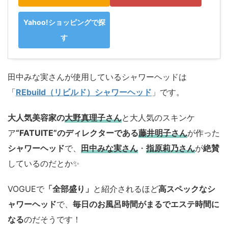
Yahoo!ショッピングで探
す
田中みな実さんが使用しているシャワーヘッドは
「
REbuild（リビルド）シャワーヘッド
」です。
大人気美容家の
大野真理子さん
と大人気のスキンケ
ア
“FATUITE”のディレクターである
藤井明子さん
が作った
シャワーヘッド
で、
田中みな実さん
・
指原莉乃さん
が
絶賛
しているのだとか✨️
VOGUEで
「全部盛り」
と紹介されるほど
高スペックなシ
ャワーヘッド
で、
毎日のお風呂時間がまるでエステ時間に
なる
のだそうです！