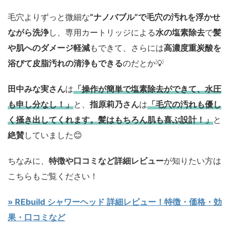
毛穴よりずっと微細な
”ナノバブル”で毛穴の汚れを浮かせ
ながら洗浄
し、専用カートリッジによる
水の塩素除去
で
髪
や肌へのダメージ軽減
もできて、さらには
高濃度重炭酸を
浴びて皮脂汚れの清浄もできる
のだとか💡
田中みな実さん
は
「操作
が簡単で塩素除去ができて、水圧
も申し分なし！」
と、
指原莉乃さん
は
「
毛穴の汚れも優し
く掻き出してくれます。髪はもちろん肌も喜ぶ設計！
」
と
絶賛
していました😊
ちなみに、
特徴や口コミなど詳細レビュー
が知りたい方は
こちらもご覧ください！
» REbuild シャワーヘッド 詳細レビュー！特徴・価格・効
果・口コミなど