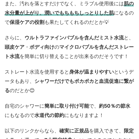
また、汚れを落とすだけでなく、ミラブル使用後には
肌の
水分量が上がり、潤いでもちもちしっとりした肌
になるの
で
保湿ケアの役割
も果たしてくれるのだとか💡
さらに、
ウルトラファインバブルを含んだミスト水流
と、
頭皮ケア
・
ボディ向け
の
マイクロバブルを含んだストレー
ト水流
を簡単に切り替えることが出来るのだそうです！
ストレート水流を使用すると
身体が温まりやすい
というデ
ータもあり、
シャワーだけでもポカポカと血流促進に繋が
る
のだとか😊
自宅のシャワーに
簡単に取り付け可能
で、
約50％の節水
にもなるので
水道代の節約
にもなりますよ！
以下のリンクからなら、
確実に正規品
を購入できて、
限定