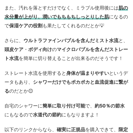
また、汚れを落とすだけでなく、ミラブル使用後には
肌の
水分量が上がり、潤いでもちもちしっとりした肌
になるの
で
保湿ケアの役割
も果たしてくれるのだとか💡
さらに、
ウルトラファインバブルを含んだミスト水流
と、
頭皮ケア
・
ボディ向け
の
マイクロバブルを含んだストレー
ト水流
を簡単に切り替えることが出来るのだそうです！
ストレート水流を使用すると
身体が温まりやすい
というデ
ータもあり、
シャワーだけでもポカポカと血流促進に繋が
る
のだとか😊
自宅のシャワーに
簡単に取り付け可能
で、
約50％の節水
にもなるので
水道代の節約
にもなりますよ！
以下のリンクからなら、
確実に正規品
を購入できて、
限定