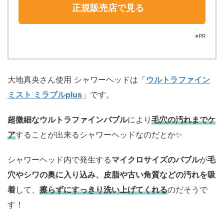
正規販売店で見る
※PR
大地真央さん使用 シャワーヘッドは「
ウルトラファイン
ミスト ミラブルplus
」です。
超微細なウルトラファインバブル
により
毛穴の汚れまでケ
ア
することが出来るシャワーヘッドなのだとか✨️
シャワーヘッド内で発生する
マイクロサイズのバブル
が
毛
穴やシワの奥に入り込み、皮脂や古い角質などの汚れを吸
着
して、
擦らずにすっきり洗い上げてくれる
のだそうで
す！