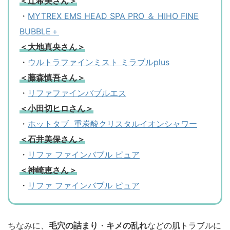
＜辻希美さん＞
・
MYTREX EMS HEAD SPA PRO ＆ HIHO FINE
BUBBLE＋
＜大地真央さん＞
・
ウルトラファインミスト ミラブルplus
＜藤森慎吾さん＞
・
リファファインバブルエス
＜小田切ヒロさん＞
・
ホットタブ 重炭酸クリスタルイオンシャワー
＜石井美保さん＞
・
リファ ファインバブル ピュア
＜神崎恵さん＞
・
リファ ファインバブル ピュア
ちなみに、
毛穴の詰まり
・
キメの乱れ
などの肌トラブルに