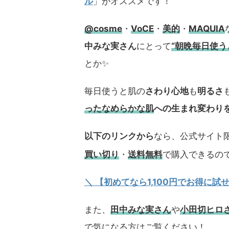
ル
」がオススメです！
@cosme
・
VoCE
・
美的
・
MAQUIA
中みな実さん
にとって
“朝晩毎日使
とか✨
毎日使うと肌の
さわり心地
も
明るさ
ったなめらかな肌
への生まれ変わり
以下のリンクから
なら、公式サイト限
買い切り
・
送料無料
で購入できるの
＼ 【初めてなら1,100円でお得に
また、
田中みな実さん
や
小田切ヒロ
で気になる方はご覧ください！