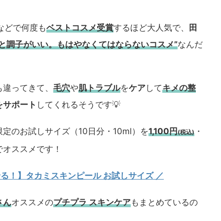
などで何度も
ベストコスメ
受賞
するほど大人気で、
田
うと調子がいい。もはやなくてはならないコスメ”
なんだ
も違ってきて、
毛穴
や
肌トラブル
を
ケア
して
キメの整
をサポート
してくれるそうです💡
定のお試しサイズ（10日分・10ml）を
1,100円
・
(税込)
でオススメです！
試せる！】タカミスキンピール お試しサイズ
／
さん
オススメの
プチプラ スキンケア
もまとめているの