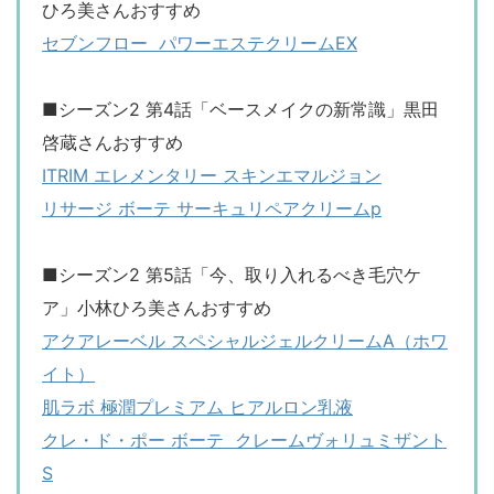
ひろ美さんおすすめ
セブンフロー パワーエステクリームEX
■シーズン2 第4話「
ベースメイクの新常識
」黒田
啓蔵
さんおすすめ
ITRIM エレメンタリー スキンエマルジョン
リサージ
ボーテ
サーキュリペアクリーム
p
■シーズン2 第5話「
今、取り入れるべき毛穴ケ
ア
」
小林ひろ美
さんおすすめ
アクアレーベル スペシャルジェルクリームA（ホワ
イト）
肌ラボ 極潤プレミアム ヒアルロン乳液
クレ・ド・ポー
ボーテ
クレームヴォリュミザント
S