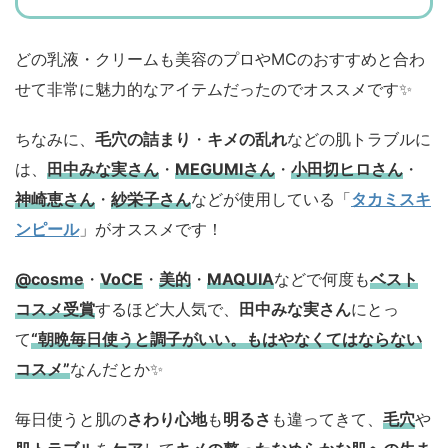
どの乳液・クリームも美容のプロやMCのおすすめと合わ
せて非常に魅力的なアイテムだったのでオススメです✨
ちなみに、
毛穴の詰まり
・
キメの乱れ
などの肌トラブルに
は、
田中みな実さん
・
MEGUMIさん
・
小田切ヒロさん
・
神崎恵さん
・
紗栄子さん
などが使用している「
タカミスキ
ンピール
」がオススメです！
@cosme
・
VoCE
・
美的
・
MAQUIA
などで何度も
ベスト
コスメ
受賞
するほど大人気で、
田中みな実さん
にとっ
て
“朝晩毎日使うと調子がいい。もはやなくてはならない
コスメ”
なんだとか✨
毎日使うと肌の
さわり心地
も
明るさ
も違ってきて、
毛穴
や