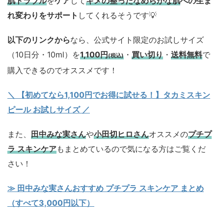
肌トラブル
を
ケア
して
キメの整ったなめらかな肌
への生ま
れ変わりをサポート
してくれるそうです💡
以下のリンクから
なら、公式サイト限定のお試しサイズ
（10日分・10ml）を
1,100円
・
買い切り
・
送料無料
で
(税込)
購入できるのでオススメです！
＼ 【初めてなら1,100円でお得に試せる！】タカミスキン
ピール お試しサイズ
／
また、
田中みな実さん
や
小田切ヒロさん
オススメの
プチプ
ラ スキンケア
もまとめているので気になる方はご覧くだ
さい！
≫ 田中みな実さんおすすめ プチプラ スキンケア まとめ
（すべて3,000円以下）